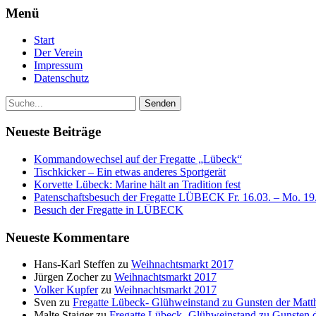
Menü
Start
Der Verein
Impressum
Datenschutz
Neueste Beiträge
Kommandowechsel auf der Fregatte „Lübeck“
Tischkicker – Ein etwas anderes Sportgerät
Korvette Lübeck: Marine hält an Tradition fest
Patenschaftsbesuch der Fregatte LÜBECK Fr. 16.03. – Mo. 19
Besuch der Fregatte in LÜBECK
Neueste Kommentare
Hans-Karl Steffen
zu
Weihnachtsmarkt 2017
Jürgen Zocher
zu
Weihnachtsmarkt 2017
Volker Kupfer
zu
Weihnachtsmarkt 2017
Sven
zu
Fregatte Lübeck- Glühweinstand zu Gunsten der Matth
Malte Staiger
zu
Fregatte Lübeck- Glühweinstand zu Gunsten d