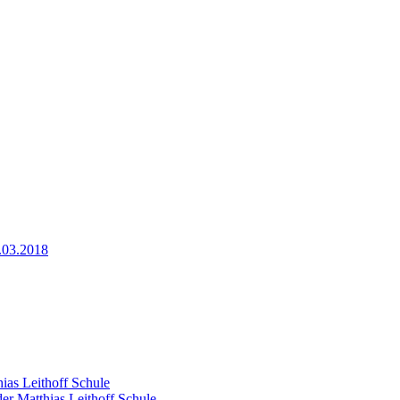
.03.2018
ias Leithoff Schule
er Matthias Leithoff Schule