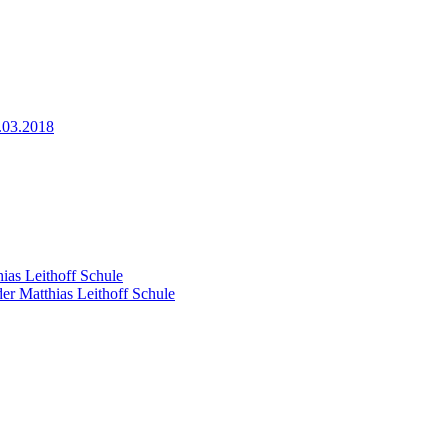
.03.2018
ias Leithoff Schule
er Matthias Leithoff Schule