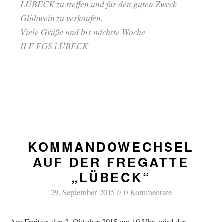
LÜBECK zu treffen und für den guten Zweck
Glühwein zu verkaufen.
Viele Grüße und bis nächste Woche
II F FGS LÜBECK
KOMMANDOWECHSEL
AUF DER FREGATTE
„LÜBECK“
29. September 2015
0 Kommentare
Am Freitag, den 2. Oktober 2015 um 10 Uhr, wird der