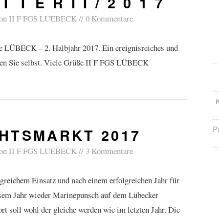
 T E R I I / 2 0 1 7
on
II F FGS LUEBECK
0 Kommentare
e LÜBECK – 2. Halbjahr 2017. Ein ereignisreiches und
lesen Sie selbst. Viele Grüße II F FGS LÜBECK
K
P
HTSMARKT 2017
on
II F FGS LUEBECK
3 Kommentare
greichem Einsatz und nach einem erfolgreichen Jahr für
esem Jahr wieder Marinepunsch auf dem Lübecker
t soll wohl der gleiche werden wie im letzten Jahr. Die