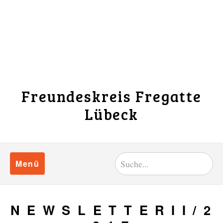
Freundeskreis Fregatte
Lübeck
Menü
N E W S L E T T E R I I / 2