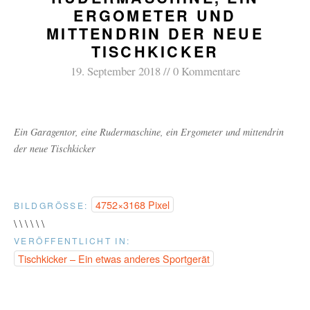
ERGOMETER UND
MITTENDRIN DER NEUE
TISCHKICKER
19. September 2018
0 Kommentare
Ein Garagentor, eine Rudermaschine, ein Ergometer und mittendrin
der neue Tischkicker
4752×3168 Pixel
BILDGRÖSSE:
\ \ \ \ \ \
VERÖFFENTLICHT IN:
Tischkicker – Ein etwas anderes Sportgerät